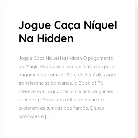
Jogue Caça Níquel
Na Hidden
Jogue Caça Níquel Na Hidden O pagamento
do Magic Red Casino leva de 3 a 5 dias para
pagamentos com cartão e de 3 a 7 dias para
transferências bancárias, o Book of Ra
oferece aos jogadores a chance de ganhar
grandes prêmios em dinheiro enquanto
exploram as tumbas dos faraós. E suas
pirâmides e […]