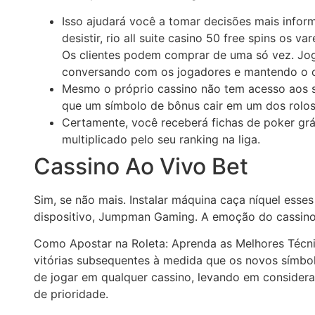
Isso ajudará você a tomar decisões mais info
desistir, rio all suite casino 50 free spins os v
Os clientes podem comprar de uma só vez. Joga
conversando com os jogadores e mantendo o cl
Mesmo o próprio cassino não tem acesso aos 
que um símbolo de bônus cair em um dos rolos
Certamente, você receberá fichas de poker gr
multiplicado pelo seu ranking na liga.
Cassino Ao Vivo Bet
Sim, se não mais. Instalar máquina caça níquel esses 
dispositivo, Jumpman Gaming. A emoção do cassino:
Como Apostar na Roleta: Aprenda as Melhores Técn
vitórias subsequentes à medida que os novos símbol
de jogar em qualquer cassino, levando em consider
de prioridade.