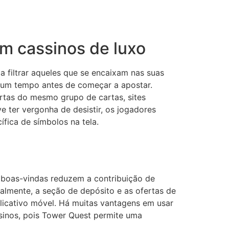
m cassinos de luxo
 a filtrar aqueles que se encaixam nas suas
r um tempo antes de começar a apostar.
rtas do mesmo grupo de cartas, sites
 ter vergonha de desistir, os jogadores
fica de símbolos na tela.
e boas-vindas reduzem a contribuição de
almente, a seção de depósito e as ofertas de
licativo móvel. Há muitas vantagens em usar
sinos, pois Tower Quest permite uma