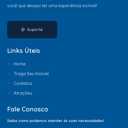
você que deseja ter uma experiência incrível!
Suporte
Links Úteis
Home
Traga Seu Imóvel
Contatos
Atrações
Fale Conosco
Saiba como podemos atender às suas necessidades!