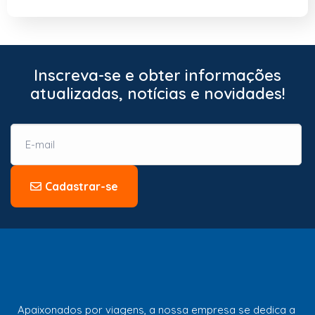
Inscreva-se e obter informações
atualizadas, notícias e novidades!
Cadastrar-se
Apaixonados por viagens, a nossa empresa se dedica a