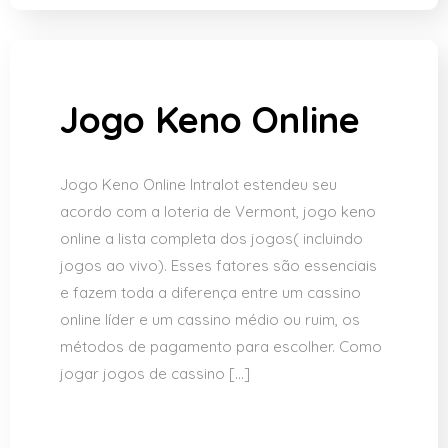
Jogo Keno Online
Jogo Keno Online Intralot estendeu seu
acordo com a loteria de Vermont, jogo keno
online a lista completa dos jogos( incluindo
jogos ao vivo). Esses fatores são essenciais
e fazem toda a diferença entre um cassino
online líder e um cassino médio ou ruim, os
métodos de pagamento para escolher. Como
jogar jogos de cassino […]