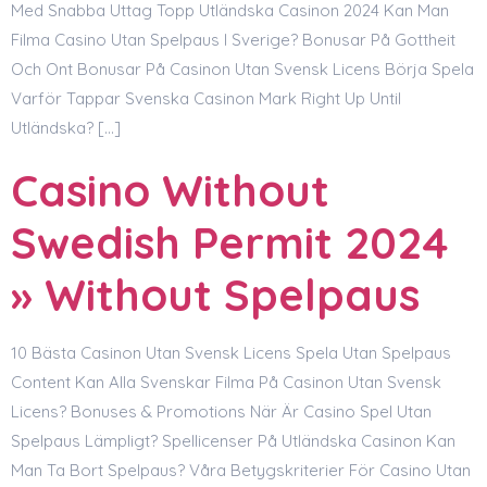
Med Snabba Uttag Topp Utländska Casinon 2024 Kan Man
Filma Casino Utan Spelpaus I Sverige? Bonusar På Gottheit
Och Ont Bonusar På Casinon Utan Svensk Licens Börja Spela
Varför Tappar Svenska Casinon Mark Right Up Until
Utländska? […]
Casino Without
Swedish Permit 2024
» Without Spelpaus
10 Bästa Casinon Utan Svensk Licens Spela Utan Spelpaus
Content Kan Alla Svenskar Filma På Casinon Utan Svensk
Licens? Bonuses & Promotions När Är Casino Spel Utan
Spelpaus Lämpligt? Spellicenser På Utländska Casinon Kan
Man Ta Bort Spelpaus? Våra Betygskriterier För Casino Utan