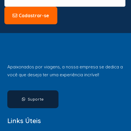
Cadastrar-se
Apaixonados por viagens, a nossa empresa se dedica a
você que deseja ter uma experiência incrível!
Suporte
Links Úteis