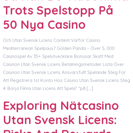
Trots Spelstopp På
50 Nya Casino
Och Utan Svensk Licens Content Varför Casino
Mediterranean Spelpaus? Golden Panda – Över 5, 000
Casinospel Av 35+ Spelutvecklare Bonusar Skatt Med
Casinon Utan Svensk Licens Betalningsmetoder Lista Över
Casinon Utan Svensk Licens Ansvarsfullt Spelande Steg För
Att Registrera 1st Konto Hos Casino Utan Svensk Licens Steg
4: Börja Filma Utan Licens Att Spela” “på […]
Exploring Nätcasino
Utan Svensk Licens: