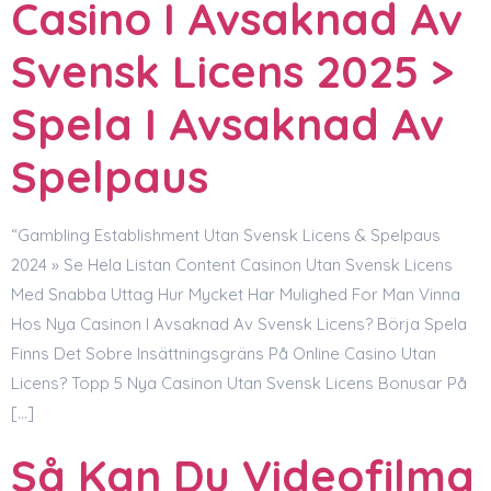
Casino I Avsaknad Av
Svensk Licens 2025 >
Spela I Avsaknad Av
Spelpaus
“Gambling Establishment Utan Svensk Licens & Spelpaus
2024 » Se Hela Listan Content Casinon Utan Svensk Licens
Med Snabba Uttag Hur Mycket Har Mulighed For Man Vinna
Hos Nya Casinon I Avsaknad Av Svensk Licens? Börja Spela
Finns Det Sobre Insättningsgräns På Online Casino Utan
Licens? Topp 5 Nya Casinon Utan Svensk Licens Bonusar På
[…]
Så Kan Du Videofilma