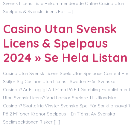
Svensk Licens Lista Rekommenderade Online Casino Utan
Spelpaus & Svensk Licens För […]
Casino Utan Svensk
Licens & Spelpaus
2024 » Se Hela Listan
Casino Utan Svensk Licens Spela Utan Spelpaus Content Hur
Skiljer Sig Casinon Utan Licens I Sweden Från Svenska
Casinon? Är E Lagligt Att Filma På Ett Gambling Establishment
Utan Svensk Licens? Vad Lockar Spelare Till Utländska
Casinon? Skattefria Vinster Svenska Spel Får Sanktionsavgift
På 2 Miljoner Kronor Spelpaus – En Tjänst Av Svenska
Spelinspektionen Risker […]