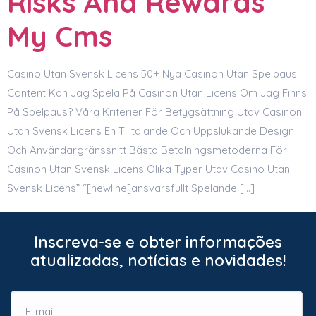
Risks And Rewards
My Cms
Casino Utan Svensk Licens 50+ Nya Casinon Utan Spelpaus ️
Content Kan Jag Spela På Casinon Utan Licens Om Jag Finns
På Spelpaus? Våra Kriterier För Betygsättning Utav Casinon
Utan Svensk Licens En Tilltalande Och Uppslukande Design
Och Användargränssnitt Bästa Betalningsmetoderna För
Casinon Utan Svensk Licens Olika Typer Utav Casino Utan
Svensk Licens” “[newline]ansvarsfullt Spelande […]
Inscreva-se e obter informações
atualizadas, notícias e novidades!