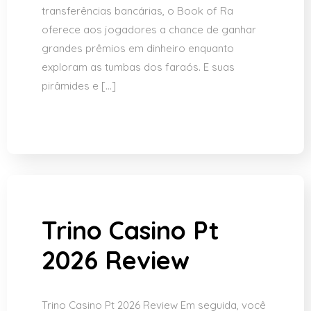
transferências bancárias, o Book of Ra
oferece aos jogadores a chance de ganhar
grandes prêmios em dinheiro enquanto
exploram as tumbas dos faraós. E suas
pirâmides e […]
Trino Casino Pt
2026 Review
Trino Casino Pt 2026 Review Em seguida, você