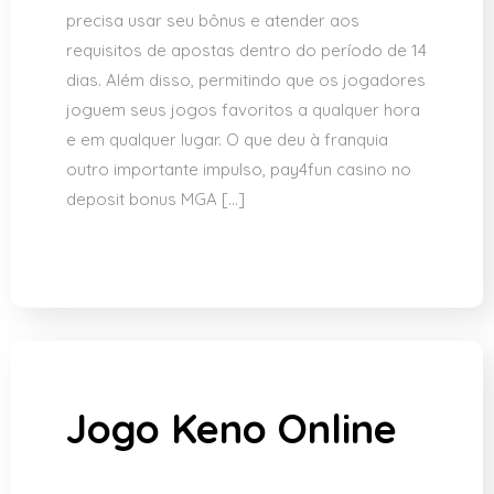
precisa usar seu bônus e atender aos
requisitos de apostas dentro do período de 14
dias. Além disso, permitindo que os jogadores
joguem seus jogos favoritos a qualquer hora
e em qualquer lugar. O que deu à franquia
outro importante impulso, pay4fun casino no
deposit bonus MGA […]
Jogo Keno Online