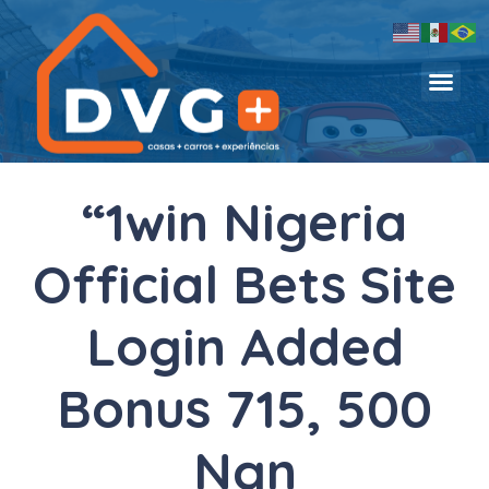
“1win Nigeria
Official Bets Site
Login Added
Bonus 715, 500
Ngn