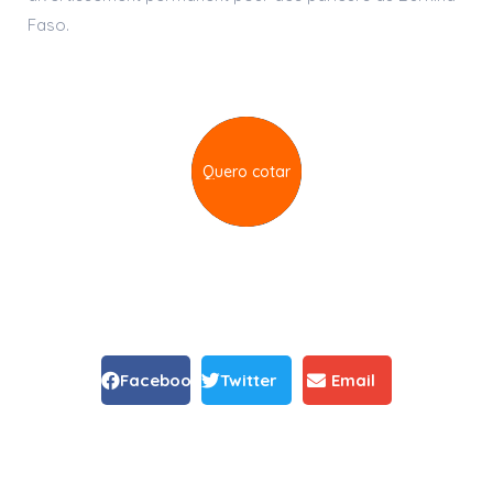
Faso.
Quero cotar
Facebook
Twitter
Email