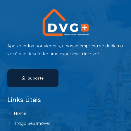
Apaixonados por viagens, a nossa empresa se dedica a
você que deseja ter uma experiência incrível!
Suporte
Links Úteis
Home
Traga Seu Imóvel