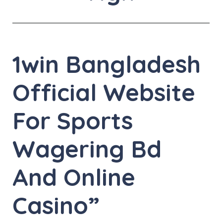
1win Bangladesh
Official Website
For Sports
Wagering Bd
And Online
Casino”