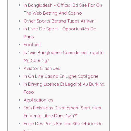
In Bangladesh – Official Bd Site For On
The Web Betting And Casino
Other Sports Betting Types At 1win
In Livre De Sport – Opportunités De
Paris
Football
Is 1win Bangladesh Considered Legal In
My Country?
Aviator Crash Jeu
In On Line Casino En Ligne Catégorie
In Driving Licence Et Légalité Au Burkina
Faso
Application Ios
Des Émissions Directement Sont-elles
En Vente Libre Dans 1win?”
Faire Des Paris Sur The Site Officiel De