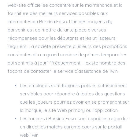
web-site officiel se concentre sur le maintenance et la
fourniture des meilleurs services possibles aux
internautes du Burkina Faso. L’un des moyens d’y
parvenir est de mettre durante place diverses
récompenses pour les débutants et les utilisateurs
réguliers. La société présente plusieurs des promotions
constantes ain un grand nombre de primes temporaires
qui sont mis à jour” “fréquemment. Il existe nombre des
façons de contacter le service d’assistance de 1win.
Les employés sont toujours polis et suffisamment
serviables pour répondre à toutes des questions
que les joueurs pourriez avoir en se promenant sur
la marque, le site Web primary ou l’application.
Les joueurs i Burkina Faso sont capables regarder
en direct les matchs durante cours sur le portail
web 1win.