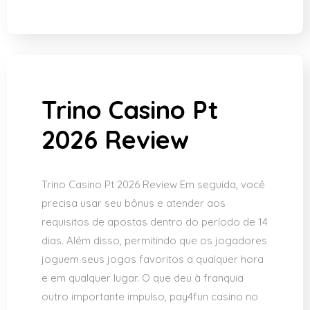
Trino Casino Pt
2026 Review
Trino Casino Pt 2026 Review Em seguida, você
precisa usar seu bônus e atender aos
requisitos de apostas dentro do período de 14
dias. Além disso, permitindo que os jogadores
joguem seus jogos favoritos a qualquer hora
e em qualquer lugar. O que deu à franquia
outro importante impulso, pay4fun casino no