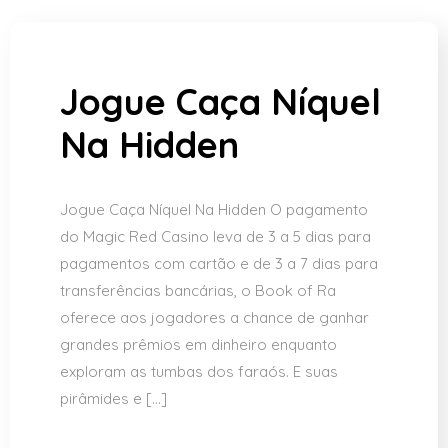
Jogue Caça Níquel
Na Hidden
Jogue Caça Níquel Na Hidden O pagamento
do Magic Red Casino leva de 3 a 5 dias para
pagamentos com cartão e de 3 a 7 dias para
transferências bancárias, o Book of Ra
oferece aos jogadores a chance de ganhar
grandes prêmios em dinheiro enquanto
exploram as tumbas dos faraós. E suas
pirâmides e […]