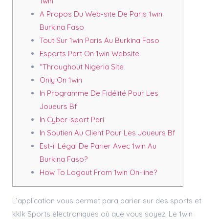
1win
A Propos Du Web-site De Paris 1win
Burkina Faso
Tout Sur 1win Paris Au Burkina Faso
Esports Part On 1win Website
“Throughout Nigeria Site
Only On 1win
In Programme De Fidélité Pour Les
Joueurs Bf
In Cyber-sport Pari
In Soutien Au Client Pour Les Joueurs Bf
Est-il Légal De Parier Avec 1win Au
Burkina Faso?
How To Logout From 1win On-line?
L’application vous permet para parier sur des sports et
kklk Sports électroniques où que vous soyez. Le 1win